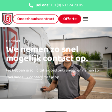
Bel ons:
+31 (0) 6 13 24 79 05
Onderhoudscontract
Offerte
Bedankt!
We nemen zo snel
mogelijk contact op.
We hebben je sollicitatie goed ontvangen en nemen zo
snel mogelijk contact met je op.