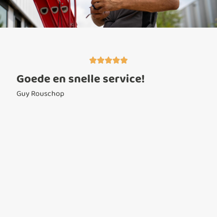
s
Goede en snelle service!
Z
s
Guy Rouschop
La