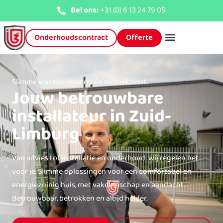
Bel ons:
+31 (0) 6 13 24 79 05
Onderhoudscontract
Offerte
Slimme warmte voor nu én de toekomst.
Jouw betrouwbare
installateur in Zuid-
Limburg
Van advies tot installatie en onderhoud: wij regelen het
voor je. Slimme oplossingen voor een comfortabel en
energiezuinig huis, met vakmanschap en aandacht.
Betrouwbaar, betrokken en altijd helder.